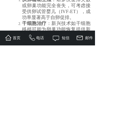
或卵巢功能完全丧失，可考虑接
受供卵试管婴儿（IVF-ET），成
功率显著高于自卵促排。
干细胞治疗
：新兴技术如干细胞
移植可能为卵巢功能恢复提供新
希望，但目前仍处于临床研究阶
首页
电话
短信
邮件
段，需谨慎评估。
四、综合管理：改善整体健康状
况
生活方式干预
规律作息
：保证充足睡眠，避免
熬夜。
均衡饮食
：补充蛋白质（如鸡
蛋、牛奶）、维生素D和钙剂，
避免吸烟饮酒。
适度运动
：如瑜伽、散步，有助
于调节内分泌平衡。
激素替代治疗（HRT）
使用雌孕激素序贯疗法模拟生理周