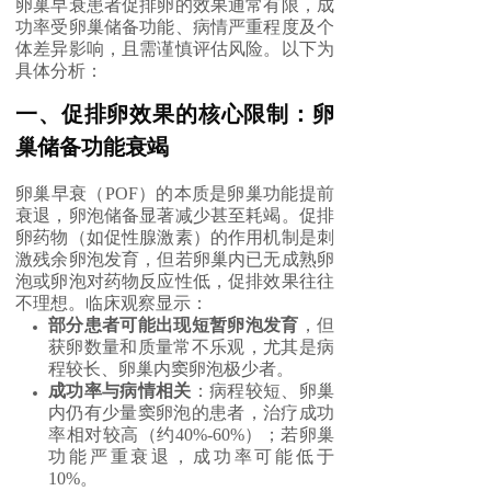
卵巢早衰患者促排卵的效果通常有限，成
功率受卵巢储备功能、病情严重程度及个
体差异影响，且需谨慎评估风险。以下为
具体分析：
一、促排卵效果的核心限制：卵
巢储备功能衰竭
卵巢早衰（POF）的本质是卵巢功能提前
衰退，卵泡储备显著减少甚至耗竭。促排
卵药物（如促性腺激素）的作用机制是刺
激残余卵泡发育，但若卵巢内已无成熟卵
泡或卵泡对药物反应性低，促排效果往往
不理想。临床观察显示：
部分患者可能出现短暂卵泡发育
，但
获卵数量和质量常不乐观，尤其是病
程较长、卵巢内窦卵泡极少者。
成功率与病情相关
：病程较短、卵巢
内仍有少量窦卵泡的患者，治疗成功
率相对较高（约40%-60%）；若卵巢
功能严重衰退，成功率可能低于
10%。