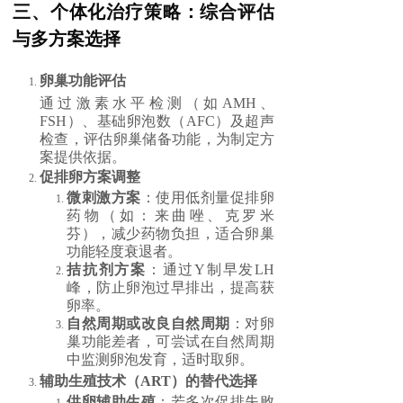
三、个体化治疗策略：综合评估
与多方案选择
卵巢功能评估
通过激素水平检测（如AMH、
FSH）、基础卵泡数（AFC）及超声
检查，评估卵巢储备功能，为制定方
案提供依据。
促排卵方案调整
微刺激方案
：使用低剂量促排卵
药物（如：来曲唑、克罗米
芬），减少药物负担，适合卵巢
功能轻度衰退者。
拮抗剂方案
：通过Y制早发LH
峰，防止卵泡过早排出，提高获
卵率。
自然周期或改良自然周期
：对卵
巢功能差者，可尝试在自然周期
中监测卵泡发育，适时取卵。
辅助生殖技术（ART）的替代选择
供卵辅助生殖
：若多次促排失败