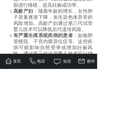
胎进行移植，提高妊娠成功率。
高龄产妇
：随着年龄的增长，女性卵
子质量逐渐下降，发生染色体异常的
风险增加。高龄产妇通过第三代试管
婴儿技术可以降低后代遗传风险。
有严重生殖系统疾病的患者
：如输卵
管梗阻、子宫内膜异位症等。这些疾
病可能影响自然受孕或增加妊娠风
险，通过第三代试管婴儿技术可以绕
过这些障碍实现生育愿望。
首页
电话
短信
邮件
免疫性不孕患者
：如存在抗精子抗
体、抗子宫内膜抗体等免疫因素导致
的不孕，可以通过第三代试管婴儿技
术辅助受孕。
不明原因不孕患者
：经过常规治疗无
法确定不孕原因的患者，可以尝试通
过第三代试管婴儿技术寻找可能的原
因并进行治疗。
上一篇：
试管婴儿取卵手术会不......
下一篇：
为什么第三代试管婴儿......