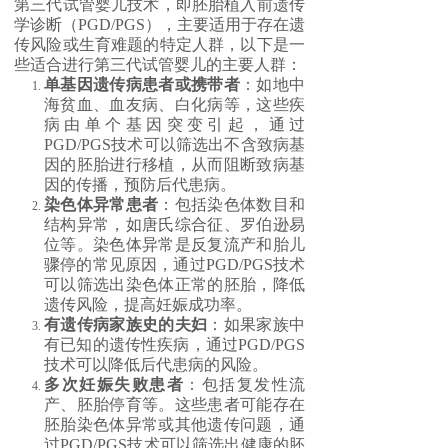
第三代试管婴儿技术，即胚胎植入前遗传
学诊断（PGD/PGS），主要适用于存在遗
传风险或生育难题的特定人群，以下是一
些适合进行第三代试管婴儿的主要人群：
单基因遗传病患者或携带者
：如地中
海贫血、血友病、白化病等，这些疾
病由单个基因突变引起，通过
PGD/PGS技术可以筛选出不含致病基
因的胚胎进行移植，从而阻断致病基
因的传播，预防后代患病。
染色体异常患者
：包括染色体数目和
结构异常，如唐氏综合征、罗伯逊易
位等。染色体异常是反复流产和胎儿
骤停的常见原因，通过PGD/PGS技术
可以筛选出染色体正常的胚胎，降低
遗传风险，提高妊娠成功率。
有遗传病家族史的夫妇
：如果家族中
有已知的遗传性疾病，通过PGD/PGS
技术可以降低后代患病的风险。
多次妊娠失败患者
：包括复发性流
产、胚胎停育等。这些患者可能存在
胚胎染色体异常或其他遗传问题，通
过PGD/PGS技术可以筛选出健康的胚