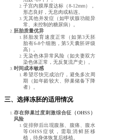
子宫内膜厚度达标（8-12mm），
形态良好，无息肉或粘连。
无其他并发症（如甲状腺功能异
常、未控制的糖尿病）。
胚胎质量优异
胚胎发育速度正常（如第3天胚
胎有6-8个细胞，第5天囊胚评级
高）。
无染色体异常风险（如夫妻双方
染色体正常，无反复流产史）。
时间成本敏感
希望尽快完成治疗，避免多次周
期（如年龄较大、卵巢储备下降
者）。
三、选择冻胚的适用情况
存在卵巢过度刺激综合征（OHSS）
风险
促排卵后出现腹胀、腹痛、腹水
等OHSS症状，需取消鲜胚移
植，待身体恢复后移植。