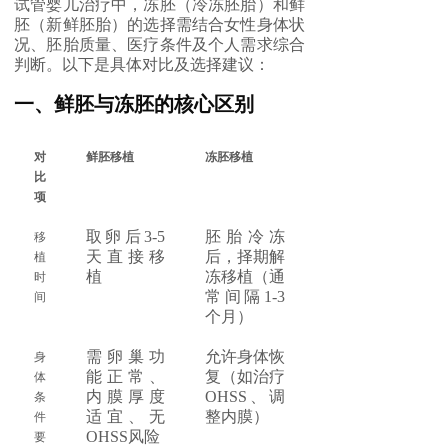
试管婴儿治疗中，冻胚（冷冻胚胎）和鲜
胚（新鲜胚胎）的选择需结合女性身体状
况、胚胎质量、医疗条件及个人需求综合
判断。以下是具体对比及选择建议：
一、鲜胚与冻胚的核心区别
对
鲜胚移植
冻胚移植
比
项
取卵后3-5
胚胎冷冻
移
天直接移
后，择期解
植
植
冻移植（通
时
常间隔1-3
间
个月）
需卵巢功
允许身体恢
身
能正常、
复（如治疗
体
内膜厚度
OHSS、调
条
适宜、无
整内膜）
件
OHSS风险
要