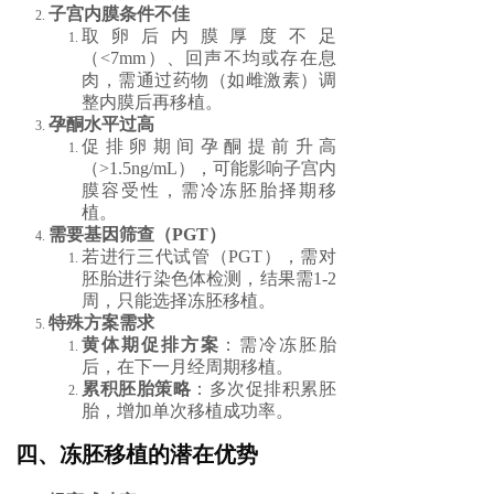
子宫内膜条件不佳
取卵后内膜厚度不足
（<7mm）、回声不均或存在息
肉，需通过药物（如雌激素）调
整内膜后再移植。
孕酮水平过高
促排卵期间孕酮提前升高
（>1.5ng/mL），可能影响子宫内
膜容受性，需冷冻胚胎择期移
植。
需要基因筛查（PGT）
若进行三代试管（PGT），需对
胚胎进行染色体检测，结果需1-2
周，只能选择冻胚移植。
特殊方案需求
黄体期促排方案
：需冷冻胚胎
后，在下一月经周期移植。
累积胚胎策略
：多次促排积累胚
胎，增加单次移植成功率。
四、冻胚移植的潜在优势