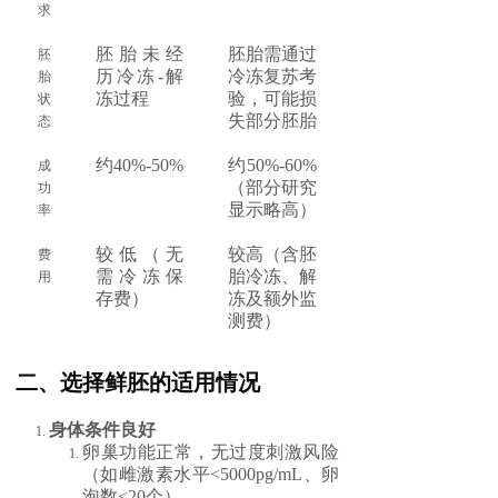
求
胚胎未经
胚胎需通过
胚
历冷冻-解
冷冻复苏考
胎
冻过程
验，可能损
状
失部分胚胎
态
约40%-50%
约50%-60%
成
（部分研究
功
显示略高）
率
较低（无
较高（含胚
费
需冷冻保
胎冷冻、解
用
存费）
冻及额外监
测费）
二、选择鲜胚的适用情况
身体条件良好
卵巢功能正常，无过度刺激风险
（如雌激素水平<5000pg/mL、卵
泡数<20个）。