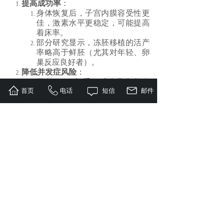
提高成功率
：
身体恢复后，子宫内膜容受性更
佳，激素水平更稳定，可能提高
着床率。
部分研究显示，冻胚移植的活产
率略高于鲜胚（尤其对年轻、卵
巢反应良好者）。
降低并发症风险
：
避免OHSS加重，减少孕期并发
首页
电话
短信
邮件
症（如早产、低体重儿）。
灵活安排时间
：
适合工作繁忙或需长途旅行者，
可择期移植。
五、鲜胚移植的潜在风险
OHSS风险
：
鲜胚移植后，若发生OHSS，可
能需终止妊娠，增加身体负担。
子宫内膜容受性下降
：
促排卵药物可能影响子宫内膜状
态，降低胚胎着床率。