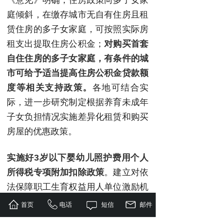
《意见》明确，住房政策向多子女家
庭倾斜，在缴存城市无自有住房且租
赁住房的多子女家庭，可按照实际房
租支出提取住房公积金；
对购买首套
自住住房的多子女家庭，有条件的城
市可给予适当提高住房公积金贷款额
度等相关支持政策。
各地可结合实
际，进一步研究制定根据养育未成年
子女负担情况实施差异化租赁和购买
房屋的优惠政策。
实施好3岁以下婴幼儿照护费用个人
所得税专项附加扣除政策
。建立对依
法保障职工生育权益用人单位激励机
制。向提供母婴护理、托育服务以及
首页
电话
短信
邮件
相关职业培训、消费品生产的企业加