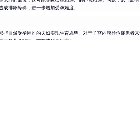
造成排卵障碍，进一步增加受孕难度。
那些自然受孕困难的夫妇实现生育愿望。对于子宫内膜异位症患者来
试管婴儿并非唯一或首选的治疗方法。
药物治疗来缓解症状，并可能提高自然受孕的几率。药物种类和剂量
有严重盆腔粘连的患者，手术治疗可能更为合适。手术可以切除异位
、年龄、生育需求以及经济能力等因素。对于轻度子宫内膜异位症且
无效的患者，可以考虑试管婴儿等辅助生殖技术。