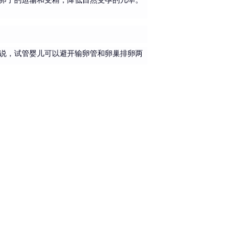
说，试管婴儿可以避开输卵管和卵巢排卵两
×
×
应根据患者的具体情况由医生制定。
内膜病灶，恢复盆腔正常解剖结构，从而改
年龄较轻的患者，可以先尝试药物治疗或自